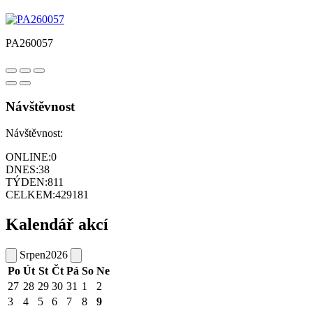
PA260057
Návštěvnost
Návštěvnost:
ONLINE:
0
DNES:
38
TÝDEN:
811
CELKEM:
429181
Kalendář akcí
Srpen
2026
Po
Út
St
Čt
Pá
So
Ne
27
28
29
30
31
1
2
3
4
5
6
7
8
9