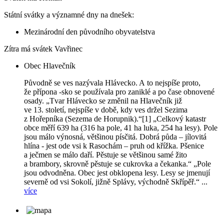
Státní svátky a významné dny na dnešek:
Mezinárodní den původního obyvatelstva
Zítra má svátek
Vavřinec
Obec Hlavečník
Původně se ves nazývala Hlávecko. A to nejspíše proto,
že přípona -sko se používala pro zaniklé a po čase obnovené
osady. „Tvar Hlávecko se změnil na Hlavečník již
ve 13. století, nejspíše v době, kdy ves držel Sezima
z Hořepníka (Sezema de Horupnik).“[1] „Celkový katastr
obce měří 639 ha (316 ha pole, 41 ha luka, 254 ha lesy). Pole
jsou málo výnosná, většinou písčitá. Dobrá půda – jílovitá
hlína - jest ode vsi k Rasochám – pruh od křížka. Pšenice
a ječmen se málo daří. Pěstuje se většinou samé žito
a brambory, skrovně pěstuje se cukrovka a čekanka.“ „Pole
jsou odvodněna. Obec jest obklopena lesy. Lesy se jmenují
severně od vsi Sokolí, jižně Splávy, východně Skřípěř.“ ...
více