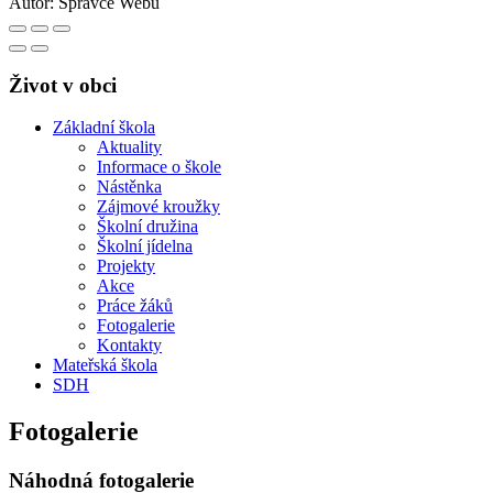
Autor:
Správce Webu
Život v obci
Základní škola
Aktuality
Informace o škole
Nástěnka
Zájmové kroužky
Školní družina
Školní jídelna
Projekty
Akce
Práce žáků
Fotogalerie
Kontakty
Mateřská škola
SDH
Fotogalerie
Náhodná fotogalerie