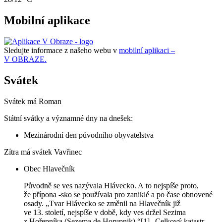
Mobilní aplikace
Sledujte informace z našeho webu v
mobilní aplikaci –
V OBRAZE.
Svátek
Svátek má
Roman
Státní svátky a významné dny na dnešek:
Mezinárodní den původního obyvatelstva
Zítra má svátek
Vavřinec
Obec Hlavečník
Původně se ves nazývala Hlávecko. A to nejspíše proto,
že přípona -sko se používala pro zaniklé a po čase obnovené
osady. „Tvar Hlávecko se změnil na Hlavečník již
ve 13. století, nejspíše v době, kdy ves držel Sezima
z Hořepníka (Sezema de Horupnik).“[1] „Celkový katastr