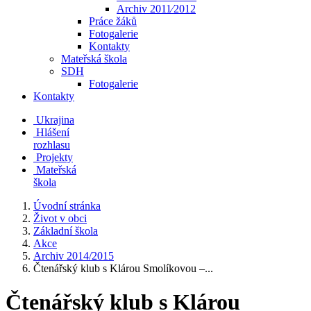
Archiv 2011⁄2012
Práce žáků
Fotogalerie
Kontakty
Mateřská škola
SDH
Fotogalerie
Kontakty
Ukrajina
Hlášení
rozhlasu
Projekty
Mateřská
škola
Úvodní stránka
Život v obci
Základní škola
Akce
Archiv 2014/2015
Čtenářský klub s Klárou Smolíkovou –...
Čtenářský klub s Klárou