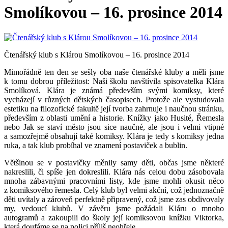
Smolíkovou – 16. prosince 2014
Čtenářský klub s Klárou Smolíkovou – 16. prosince 2014
Mimořádně ten den se sešly oba naše čtenářské kluby a měli jsme
k tomu dobrou příležitost: Naši školu navštívila spisovatelka Klára
Smolíková. Klára je známá především svými komiksy, které
vycházejí v různých dětských časopisech. Protože ale vystudovala
estetiku na filozofické fakultě její tvorba zahrnuje i naučnou stránku,
především z oblasti umění a historie. Knížky jako Husité, Řemesla
nebo Jak se staví město jsou sice naučné, ale jsou i velmi vtipné
a samozřejmě obsahují také komiksy. Klára je tedy s komiksy jedna
ruka, a tak klub probíhal ve znamení postaviček a bublin.
Většinou se v postavičky měnily samy děti, občas jsme některé
nakreslili, či spíše jen dokreslili. Klára nás celou dobu zásobovala
mnoha zábavnými pracovními listy, kde jsme mohli okusit něco
z komiksového řemesla. Celý klub byl velmi akční, což jednoznačně
děti uvítaly a zároveň perfektně připravený, což jsme zas obdivovaly
my, vedoucí klubů. V závěru jsme požádali Kláru o mnoho
autogramů a zakoupili do školy její komiksovou knížku Viktorka,
která doufáme se na polici příliš neohřeje.