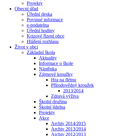
Projekty
Obecní úřad
Úřední deska
Povinné informace
e-podatelna
Úřední hodiny
Krizové řízení obce
Hlášení rozhlasu
Život v obci
Základní škola
Aktuality
Informace o škole
Nástěnka
Zájmové kroužky
Hra na flétnu
Přírodovědný kroužek
2013⁄2014
Zdravá výživa
Školní družina
Školní jídelna
Projekty
Akce
Archiv 2014⁄2015
Archiv 2013⁄2014
Archiv 2012⁄2013