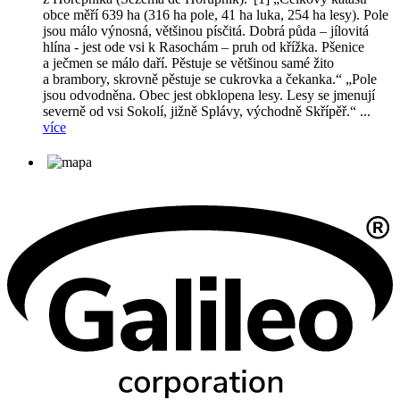
obce měří 639 ha (316 ha pole, 41 ha luka, 254 ha lesy). Pole
jsou málo výnosná, většinou písčitá. Dobrá půda – jílovitá
hlína - jest ode vsi k Rasochám – pruh od křížka. Pšenice
a ječmen se málo daří. Pěstuje se většinou samé žito
a brambory, skrovně pěstuje se cukrovka a čekanka.“ „Pole
jsou odvodněna. Obec jest obklopena lesy. Lesy se jmenují
severně od vsi Sokolí, jižně Splávy, východně Skřípěř.“ ...
více