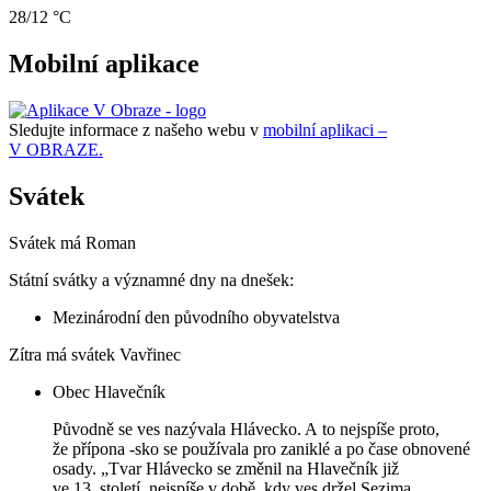
28/12 °C
Mobilní aplikace
Sledujte informace z našeho webu v
mobilní aplikaci –
V OBRAZE.
Svátek
Svátek má
Roman
Státní svátky a významné dny na dnešek:
Mezinárodní den původního obyvatelstva
Zítra má svátek
Vavřinec
Obec Hlavečník
Původně se ves nazývala Hlávecko. A to nejspíše proto,
že přípona -sko se používala pro zaniklé a po čase obnovené
osady. „Tvar Hlávecko se změnil na Hlavečník již
ve 13. století, nejspíše v době, kdy ves držel Sezima