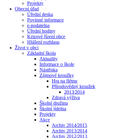
Projekty
Obecní úřad
Úřední deska
Povinné informace
e-podatelna
Úřední hodiny
Krizové řízení obce
Hlášení rozhlasu
Život v obci
Základní škola
Aktuality
Informace o škole
Nástěnka
Zájmové kroužky
Hra na flétnu
Přírodovědný kroužek
2013⁄2014
Zdravá výživa
Školní družina
Školní jídelna
Projekty
Akce
Archiv 2014⁄2015
Archiv 2013⁄2014
Archiv 2012⁄2013