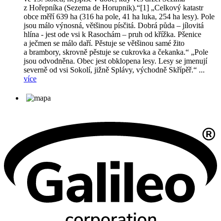
z Hořepníka (Sezema de Horupnik).“[1] „Celkový katastr
obce měří 639 ha (316 ha pole, 41 ha luka, 254 ha lesy). Pole
jsou málo výnosná, většinou písčitá. Dobrá půda – jílovitá
hlína - jest ode vsi k Rasochám – pruh od křížka. Pšenice
a ječmen se málo daří. Pěstuje se většinou samé žito
a brambory, skrovně pěstuje se cukrovka a čekanka.“ „Pole
jsou odvodněna. Obec jest obklopena lesy. Lesy se jmenují
severně od vsi Sokolí, jižně Splávy, východně Skřípěř.“ ...
více