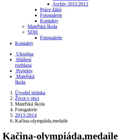
Archiv 2011⁄2012
Práce žáků
Fotogalerie
Kontakty
Mateřská škola
SDH
Fotogalerie
Kontakty
Ukrajina
Hlášení
rozhlasu
Projekty
Mateřská
škola
Úvodní stránka
Život v obci
Mateřská škola
Fotogalerie
2013-2014
Kačina-olympiáda,medaile
Kačina-olympiáda,medaile